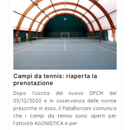
Campi da tennis: riaperta la
Campi
prenotazione
da
Dopo l’uscita del nuovo DPCM del
tennis:
03/12/2020 e in osservanza delle norme
riaperta
prescritte in esso, il PalaBorsani comunica
la
che i campi da tennis sono aperti per
prenotazione
l’attività AGONISTICA e per