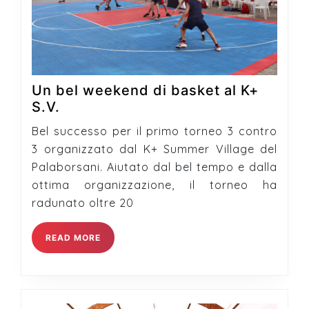
Un bel weekend di basket al K+
Un
S.V.
bel
Bel successo per il primo torneo 3 contro
weekend
3 organizzato dal K+ Summer Village del
di
Palaborsani. Aiutato dal bel tempo e dalla
basket
ottima organizzazione, il torneo ha
al
radunato oltre 20
K+
S.V.
READ
READ MORE
MORE