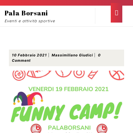
Skip
to
Ope
Pala Borsani
content
Butt
Eventi e attività sportive
Skip
to
content
Funny Camp nel weekend di Carnevale
10
Massimiliano
10 Febbraio 2021
|
Massimiliano Giudici
|
0
Febbraio
Giudici
Comment
2021