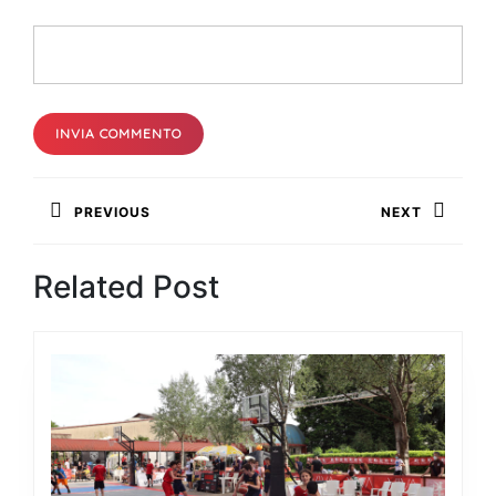
Navigazione
PREVIOUS
NEXT
articoli
Previous
Next
Related Post
post:
post: