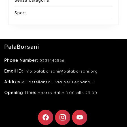
Senza categoria
Sport
PalaBorsani
Phone Number:
0331442566
Email ID:
info.palaborsani@palaborsani.org
Address:
Castellanza - Via per Legnano, 3
Opening Time:
Aperto dalle 8.00 alle 23.00
F
I
Y
A
N
O