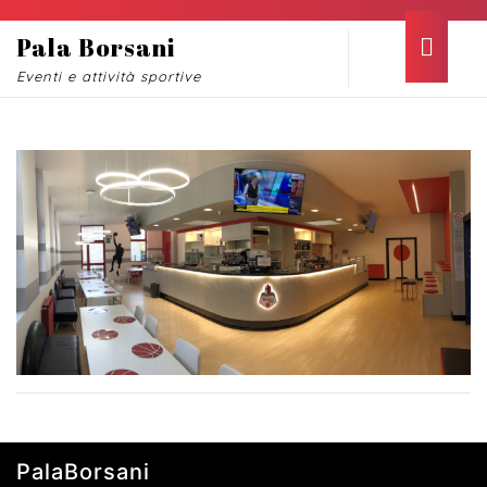
Skip
to
Ope
Pala Borsani
content
Butt
Eventi e attività sportive
Skip
to
content
GALLERIA FOTOGRAFICA
PalaBorsani