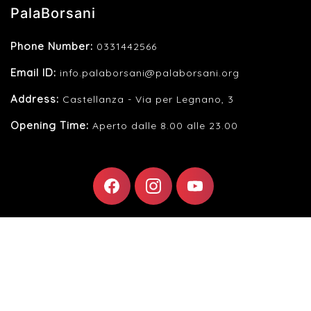
PalaBorsani
Phone Number:
0331442566
Email ID:
info.palaborsani@palaborsani.org
Address:
Castellanza - Via per Legnano, 3
Opening Time:
Aperto dalle 8.00 alle 23.00
F
I
Y
A
N
O
C
S
U
E
T
T
B
A
U
O
G
B
O
R
E
K
A
M