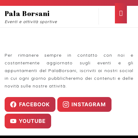
Skip
to
Ope
Pala Borsani
content
Butt
Eventi e attività sportive
Skip
to
content
Social Media
Per rimanere sempre in contatto con noi e
costantemente aggiornato sugli eventi e gli
appuntamenti del PalaBorsani, iscriviti ai nostri social
in cui ogni giorno pubblicheremo dei contenuti e delle
novità sulle nostre attività.
FACEBOOK
INSTAGRAM
YOUTUBE