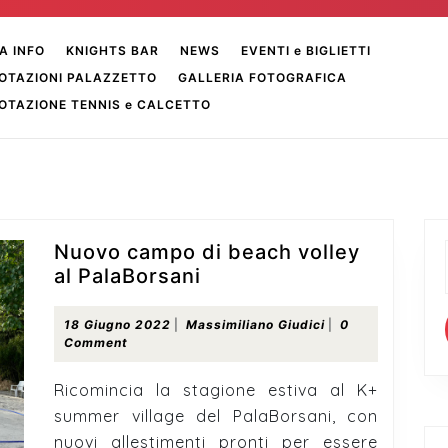
A INFO
KNIGHTS BAR
NEWS
EVENTI e BIGLIETTI
OTAZIONI PALAZZETTO
GALLERIA FOTOGRAFICA
OTAZIONE TENNIS e CALCETTO
Nuovo campo di beach volley
Nuovo
al PalaBorsani
campo
di
18
Massimiliano
18 Giugno 2022
|
Massimiliano Giudici
|
0
Giugno
Giudici
Comment
beach
2022
volley
Ricomincia la stagione estiva al K+
al
summer village del PalaBorsani, con
PalaBorsani
nuovi allestimenti pronti per essere