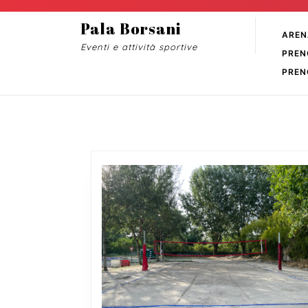
Skip
to
Pala Borsani
AREN
content
Eventi e attività sportive
PREN
Skip
to
PREN
content
NEWS