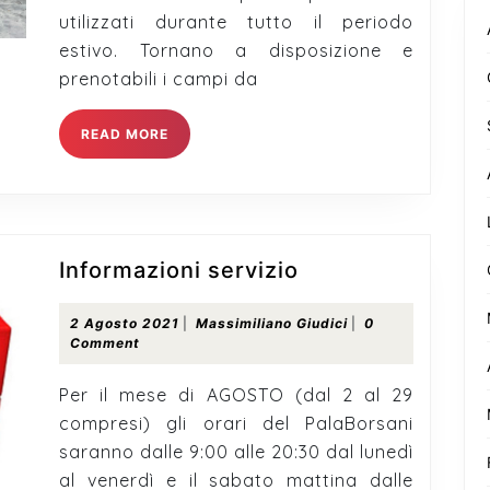
utilizzati durante tutto il periodo
estivo. Tornano a disposizione e
prenotabili i campi da
READ
READ MORE
MORE
Informazioni
Informazioni servizio
servizio
2
Massimiliano
2 Agosto 2021
|
Massimiliano Giudici
|
0
Agosto
Giudici
Comment
2021
Per il mese di AGOSTO (dal 2 al 29
compresi) gli orari del PalaBorsani
saranno dalle 9:00 alle 20:30 dal lunedì
al venerdì e il sabato mattina dalle