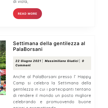
di viola,
READ
READ MORE
MORE
Settimana della gentilezza al
Settimana
PalaBorsani
della
gentilezza
22
Massimiliano
22 Giugno 2021
|
Massimiliano Giudici
|
0
Giugno
Giudici
Comment
al
2021
PalaBorsani
Anche al PalaBorsani presso l’ Happy
Camp si celebra la Settimana della
gentilezza in cui i partecipanti tentano
di rendere il mondo un posto migliore
celebrando e promuovendo buone