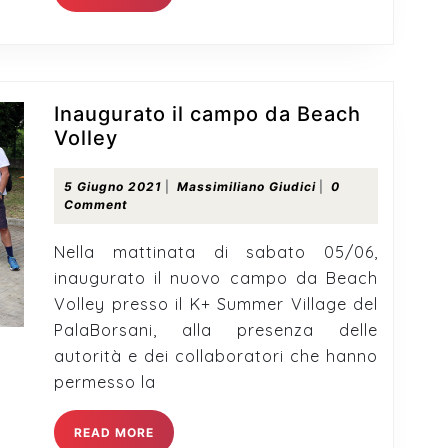
MORE
Inaugurato il campo da Beach
Inaugurato
Volley
il
campo
5
Massimiliano
5 Giugno 2021
|
Massimiliano Giudici
|
0
Giugno
Giudici
Comment
da
2021
Beach
Nella mattinata di sabato 05/06,
Volley
inaugurato il nuovo campo da Beach
Volley presso il K+ Summer Village del
PalaBorsani, alla presenza delle
autorità e dei collaboratori che hanno
permesso la
READ
READ MORE
MORE