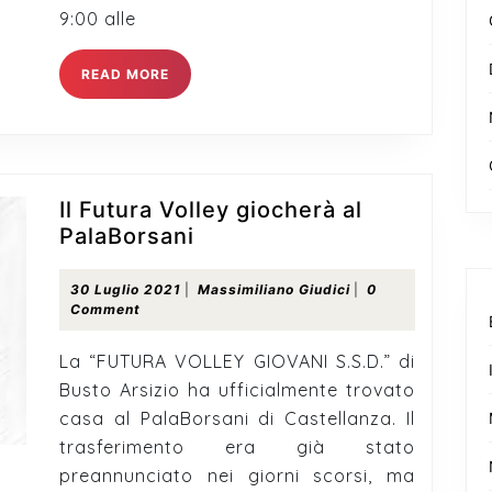
9:00 alle
READ
READ MORE
MORE
Il Futura Volley giocherà al
Il
PalaBorsani
Futura
Volley
30
Massimiliano
30 Luglio 2021
|
Massimiliano Giudici
|
0
Luglio
Giudici
Comment
giocherà
2021
al
La “FUTURA VOLLEY GIOVANI S.S.D.” di
PalaBorsani
Busto Arsizio ha ufficialmente trovato
casa al PalaBorsani di Castellanza. Il
trasferimento era già stato
preannunciato nei giorni scorsi, ma