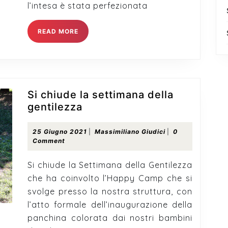
l’intesa è stata perfezionata
READ
READ MORE
MORE
Si chiude la settimana della
Si
gentilezza
chiude
la
25
Massimiliano
25 Giugno 2021
|
Massimiliano Giudici
|
0
Giugno
Giudici
Comment
settimana
2021
della
Si chiude la Settimana della Gentilezza
gentilezza
che ha coinvolto l’Happy Camp che si
svolge presso la nostra struttura, con
l’atto formale dell’inaugurazione della
panchina colorata dai nostri bambini