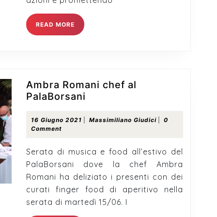
azioni e promettendo
READ
READ MORE
MORE
Ambra Romani chef al
Ambra
PalaBorsani
Romani
chef
16
Massimiliano
16 Giugno 2021
|
Massimiliano Giudici
|
0
Giugno
Giudici
Comment
al
2021
PalaBorsani
Serata di musica e food all’estivo del
PalaBorsani dove la chef Ambra
Romani ha deliziato i presenti con dei
curati finger food di aperitivo nella
serata di martedì 15/06. I