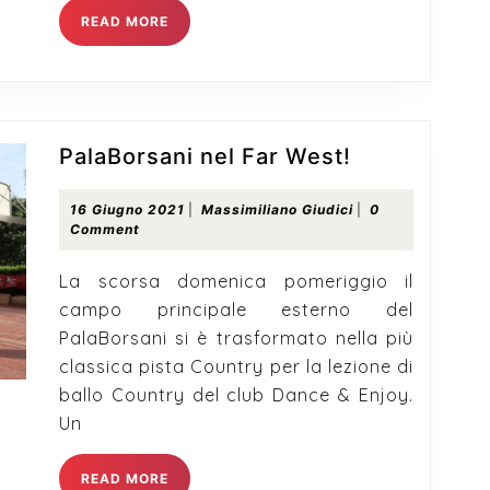
READ
READ MORE
MORE
PalaBorsani
PalaBorsani nel Far West!
nel
Far
16
Massimiliano
16 Giugno 2021
|
Massimiliano Giudici
|
0
Giugno
Giudici
Comment
West!
2021
La scorsa domenica pomeriggio il
campo principale esterno del
PalaBorsani si è trasformato nella più
classica pista Country per la lezione di
ballo Country del club Dance & Enjoy.
Un
READ
READ MORE