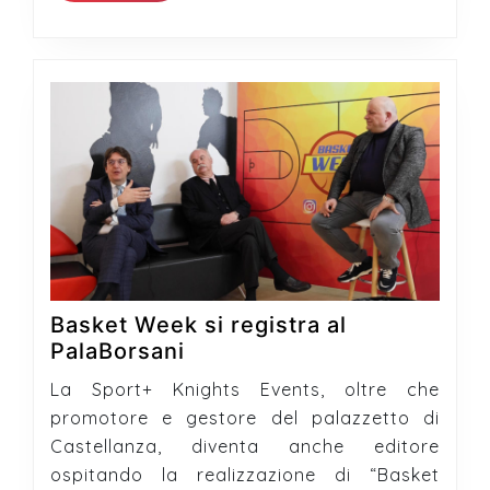
Basket Week si registra al
Basket
PalaBorsani
Week
La Sport+ Knights Events, oltre che
si
promotore e gestore del palazzetto di
registra
Castellanza, diventa anche editore
al
ospitando la realizzazione di “Basket
PalaBorsani