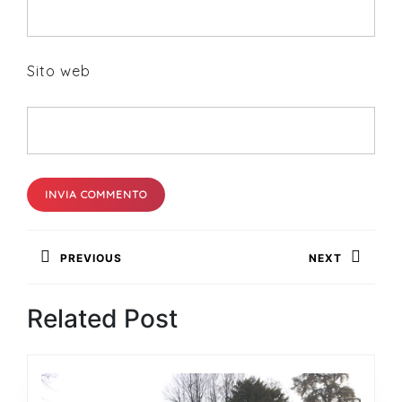
Sito web
Navigazione
PREVIOUS
NEXT
articoli
Previous
Next
Related Post
post:
post: