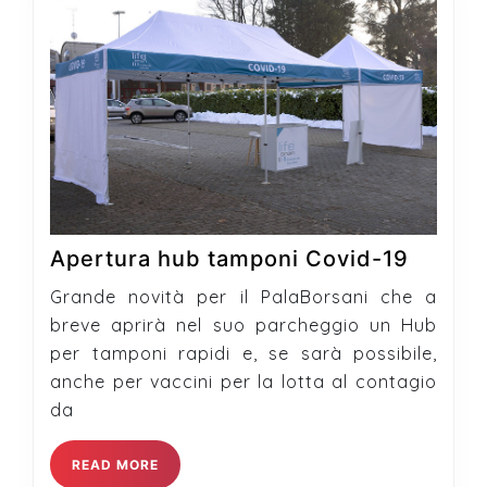
Apertu
Apertura hub tamponi Covid-19
hub
Grande novità per il PalaBorsani che a
tampon
breve aprirà nel suo parcheggio un Hub
Covid-
per tamponi rapidi e, se sarà possibile,
19
anche per vaccini per la lotta al contagio
da
READ
READ MORE
MORE