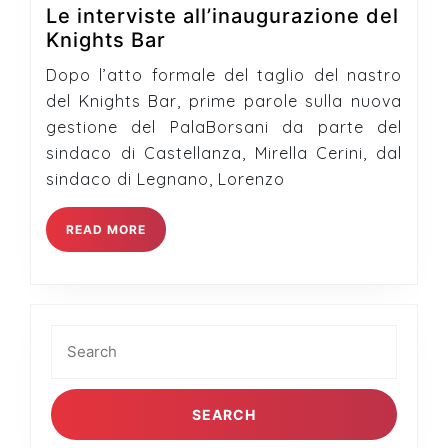
Le interviste all’inaugurazione del
Le
Knights Bar
interviste
Dopo l’atto formale del taglio del nastro
all’inaugurazione
del Knights Bar, prime parole sulla nuova
del
gestione del PalaBorsani da parte del
Knights
sindaco di Castellanza, Mirella Cerini, dal
Bar
sindaco di Legnano, Lorenzo
READ
READ MORE
MORE
Search
for: