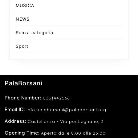
MUSICA
NEWS
Senza categoria
Sport
PalaBorsani
Phone Number:
0331442566
Email ID:
info.palaborsani@palaborsani.org
Address:
Castellanza - Via per Legnano, 3
Opening Time:
Aperto dalle 8.00 alle 23.00