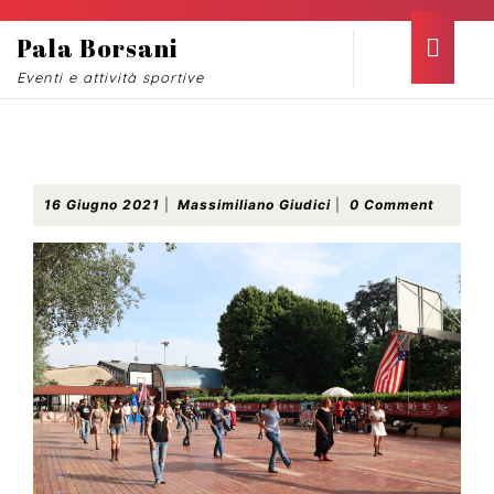
Skip
to
Ope
Pala Borsani
content
Butt
Eventi e attività sportive
Skip
to
content
PalaBorsani nel Far West!
16
Massimiliano
16 Giugno 2021
|
Massimiliano Giudici
|
0 Comment
Giugno
Giudici
2021