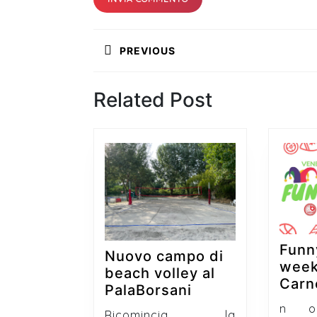
Navigazione
PREVIOUS
articoli
Previous
Related Post
post:
Funn
Nuovo campo di
week
beach volley al
Carn
Nuovo
PalaBorsani
campo
n oc
Ricomincia la