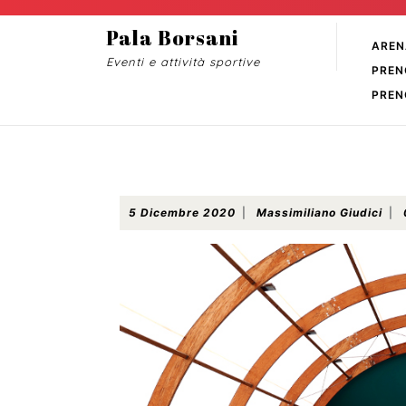
Skip
to
Pala Borsani
AREN
content
Eventi e attività sportive
PREN
Skip
to
PREN
content
Campi da tennis: riaperta la prenotazione
5
Mas
5 Dicembre 2020
|
Massimiliano Giudici
|
Dicembre
Giud
2020