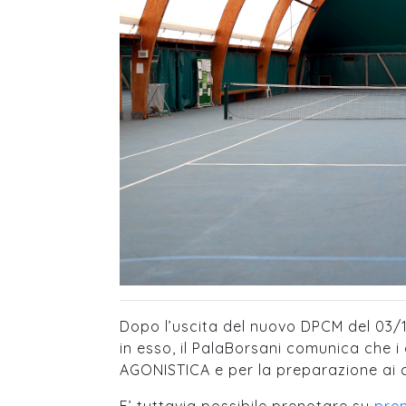
Dopo l’uscita del nuovo DPCM del 03/
in esso, il PalaBorsani comunica che i 
AGONISTICA e per la preparazione ai c