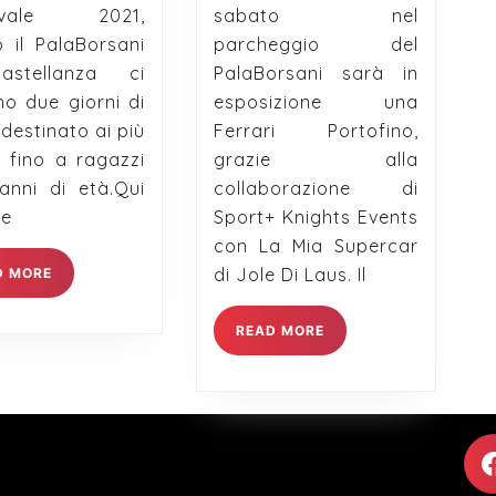
evale 2021,
sabato nel
weekend
al
 il PalaBorsani
parcheggio del
di
Palaborsani
astellanza ci
PalaBorsani sarà in
Carnevale
o due giorni di
esposizione una
estinato ai più
Ferrari Portofino,
i fino a ragazzi
grazie alla
anni di età.Qui
collaborazione di
le
Sport+ Knights Events
con La Mia Supercar
READ
di Jole Di Laus. Il
D MORE
MORE
READ
READ MORE
MORE