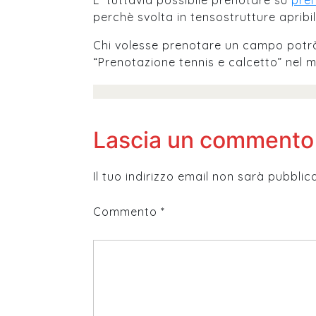
E’ tuttavia possibile prenotare su
pre
perchè svolta in tensostrutture apribil
Chi volesse prenotare un campo potrà 
“Prenotazione tennis e calcetto” nel m
Lascia un commento
Il tuo indirizzo email non sarà pubblic
Commento
*