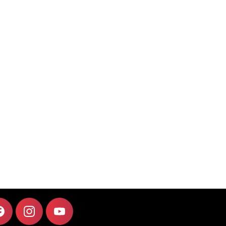
F
I
Y
A
N
O