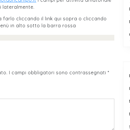
notauncampo.it
i campi per attività amatoriale
i lateralmente.
farlo cliccando il link qui sopra o cliccando
enù in alto sotto la barra rossa
ato.
I campi obbligatori sono contrassegnati
*