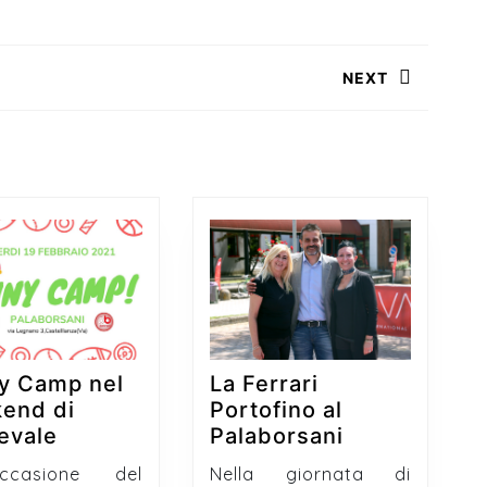
NEXT
Next
post:
y Camp nel
La Ferrari
end di
Portofino al
Funny
La
evale
Palaborsani
Camp
Ferrari
casione del
Nella giornata di
nel
Portofino