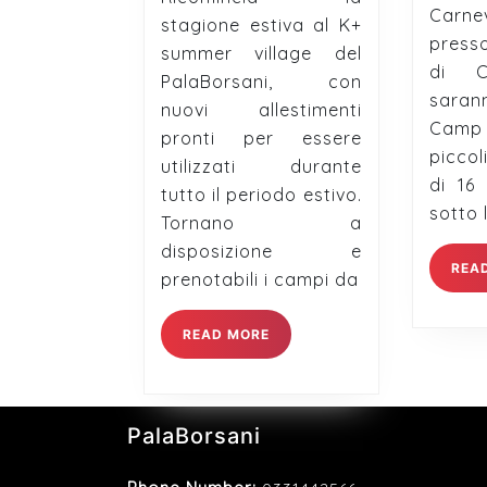
di
Carn
stagione estiva al K+
beach
presso
summer village del
volley
di C
PalaBorsani, con
al
sarann
nuovi allestimenti
PalaBorsani
Camp d
pronti per essere
piccol
utilizzati durante
di 16 
tutto il periodo estivo.
sotto 
Tornano a
disposizione e
REA
prenotabili i campi da
READ
READ MORE
MORE
PalaBorsani