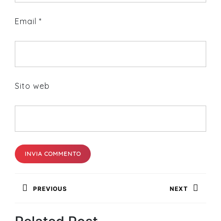
Email
*
Sito web
Navigazione
PREVIOUS
NEXT
articoli
Previous
Next