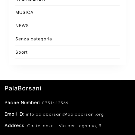
MUSICA
NEWS
Senza categoria
Sport
PalaBorsani
Phone Number:
0331442566
Email ID:
info.palaborsani@palaborsani.org
Address:
Castellanza - Via per Legnano, 3