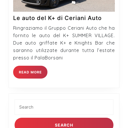
Le
Le auto del K+ di Ceriani Auto
auto
Ringraziamo il Gruppo Ceriani Auto che ha
del
fornito le auto del K+ SUMMER VILLAGE.
K+
Due auto griffate K+ e Knights Bar che
di
saranno utilizzate durante tutta l’estate
Ceriani
presso il PalaBorsani
Auto
READ
READ MORE
MORE
Search
for: