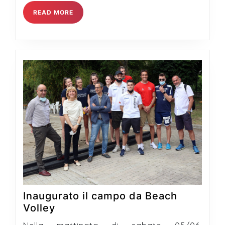
Covid-
READ
19
READ MORE
MORE
Inaugurato il campo da Beach
Inaugurato
Volley
il