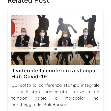
Related Post
post:
post:
Il video della conferenza stampa
Il
Hub Covid-19
video
Qui sotto la conferenza stampa integrale
della
in cui è stato presentato il drive in per
conferenza
tamponi rapidi e molecolari nel
stampa
parcheggio del PalaBorsani
Hub