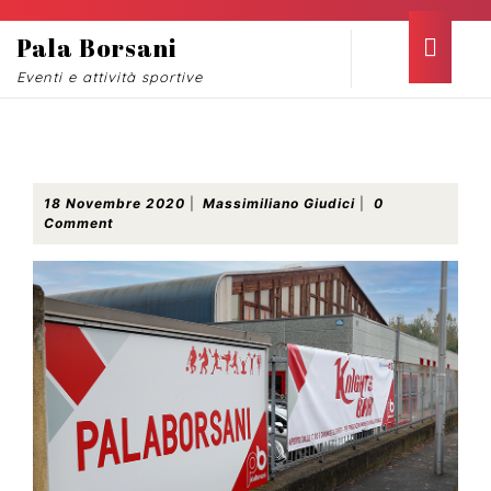
Skip
to
Ope
Pala Borsani
content
Butt
Eventi e attività sportive
Skip
to
content
Comunicazione importante
18
Massimiliano
18 Novembre 2020
|
Massimiliano Giudici
|
0
Novembre
Giudici
Comment
2020