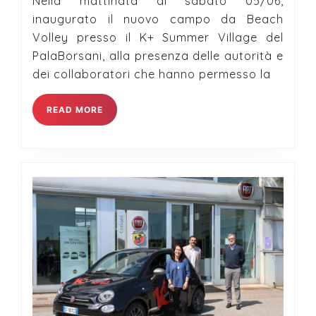
Nella mattinata di sabato 05/06,
campo
inaugurato il nuovo campo da Beach
da
Volley presso il K+ Summer Village del
Beach
PalaBorsani, alla presenza delle autorità e
Volley
dei collaboratori che hanno permesso la
READ
READ MORE
MORE