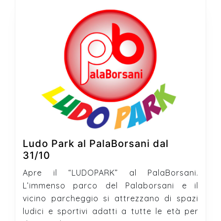
Ludo Park al PalaBorsani dal
Ludo
31/10
Park
Apre il “LUDOPARK” al PalaBorsani.
al
L’immenso parco del Palaborsani e il
PalaBorsani
vicino parcheggio si attrezzano di spazi
dal
ludici e sportivi adatti a tutte le età per
31/10