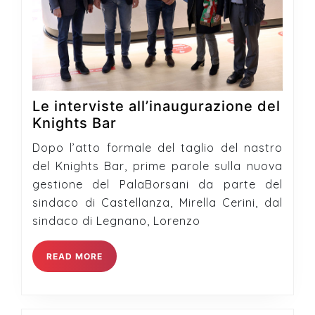
Le interviste all’inaugurazione del
Le
Knights Bar
interviste
Dopo l’atto formale del taglio del nastro
all’inaugurazione
del Knights Bar, prime parole sulla nuova
del
gestione del PalaBorsani da parte del
Knights
sindaco di Castellanza, Mirella Cerini, dal
Bar
sindaco di Legnano, Lorenzo
READ
READ MORE
MORE