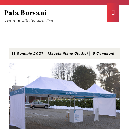
Skip
to
Ope
Pala Borsani
content
Butt
Eventi e attività sportive
Skip
to
content
Apertura hub tamponi Covid-19
11
Massimiliano
11 Gennaio 2021
|
Massimiliano Giudici
|
0 Comment
Gennaio
Giudici
2021