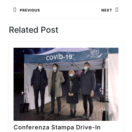
Navigazione
PREVIOUS
NEXT
articoli
Previous
Next
Related Post
post:
post:
Conferenza Stampa Drive-In