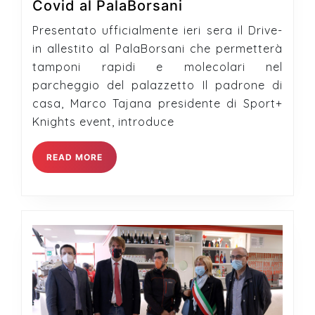
Conferenza
Covid al PalaBorsani
Stampa
Presentato ufficialmente ieri sera il Drive-
Drive-
in allestito al PalaBorsani che permetterà
In
tamponi rapidi e molecolari nel
Covid
parcheggio del palazzetto Il padrone di
al
casa, Marco Tajana presidente di Sport+
PalaBorsani
Knights event, introduce
READ
READ MORE
MORE