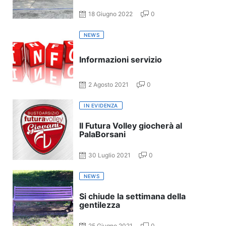
18 Giugno 2022
0
NEWS
Informazioni servizio
2 Agosto 2021
0
IN EVIDENZA
Il Futura Volley giocherà al
PalaBorsani
30 Luglio 2021
0
NEWS
Si chiude la settimana della
gentilezza
25 Giugno 2021
0