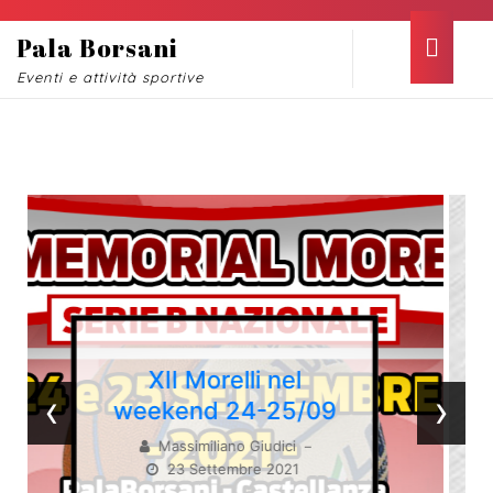
Pala Borsani
Eventi e attività sportive
Home
Il Futura Volley
giocherà al
‹
›
PalaBorsani
Massimiliano Giudici
–
30 Luglio 2021