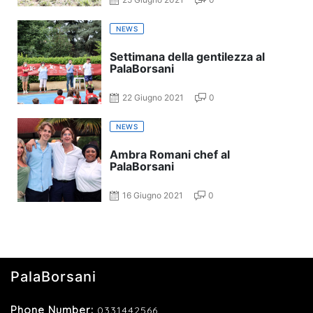
NEWS
Settimana della gentilezza al
PalaBorsani
22 Giugno 2021
0
NEWS
Ambra Romani chef al
PalaBorsani
16 Giugno 2021
0
PalaBorsani
Phone Number:
0331442566