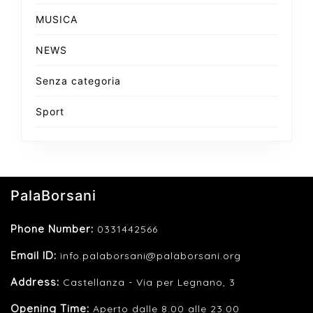
MUSICA
NEWS
Senza categoria
Sport
PalaBorsani
Phone Number:
0331442566
Email ID:
info.palaborsani@palaborsani.org
Address:
Castellanza - Via per Legnano, 3
Opening Time:
Aperto dalle 8.00 alle 23.00