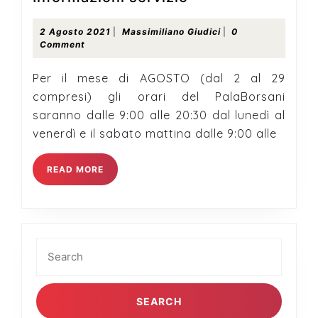
servizio
2
Massimiliano
2 Agosto 2021
|
Massimiliano Giudici
|
0
Agosto
Giudici
Comment
2021
Per il mese di AGOSTO (dal 2 al 29
compresi) gli orari del PalaBorsani
saranno dalle 9:00 alle 20:30 dal lunedì al
venerdì e il sabato mattina dalle 9:00 alle
READ
READ MORE
MORE
Search
for: