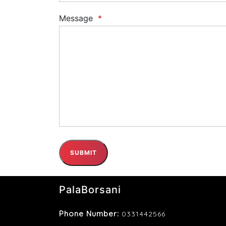
Message
*
SUBMIT
PalaBorsani
Phone Number:
0331442566