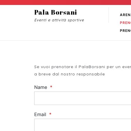
Skip
to
Pala Borsani
AREN
content
Eventi e attività sportive
PREN
Skip
to
PREN
content
Booking evento sportivo
Se vuoi prenotare il PalaBorsani per un even
a breve dal nostro responsabile
Name
*
Email
*