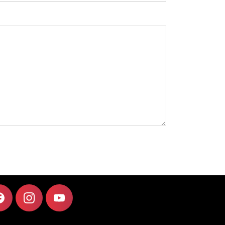
F
I
Y
A
N
O
C
S
U
E
T
T