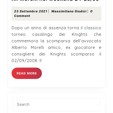
Morel
nel
23
Massimiliano
23 Settembre 2021
|
Massimiliano Giudici
|
0
Settembre
Giudici
Comment
week
2021
24-
Dopo un anno di assenza torna il classico
25/0
torneo casalingo dei Knights che
commemora la scomparsa dell’avvocato
Alberto Morelli amico, ex giocatore e
consigliere dei Knights scomparso il
02/09/2008. Il
READ
READ MORE
MORE
Search
for: