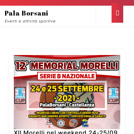
Skip
to
Ope
Pala Borsani
content
Butt
Eventi e attività sportive
Skip
to
content
Mese:
Settembre 2021
XII
XII Morelli nel weekend 24-25/09