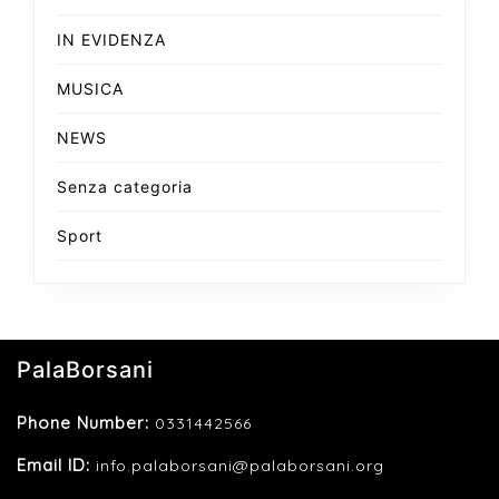
IN EVIDENZA
MUSICA
NEWS
Senza categoria
Sport
PalaBorsani
Phone Number:
0331442566
Email ID:
info.palaborsani@palaborsani.org