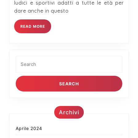
ludici e sportivi adatti a tutte le età per
31/10
dare anche in questo
READ
READ MORE
MORE
Search
for:
Archivi
Aprile 2024