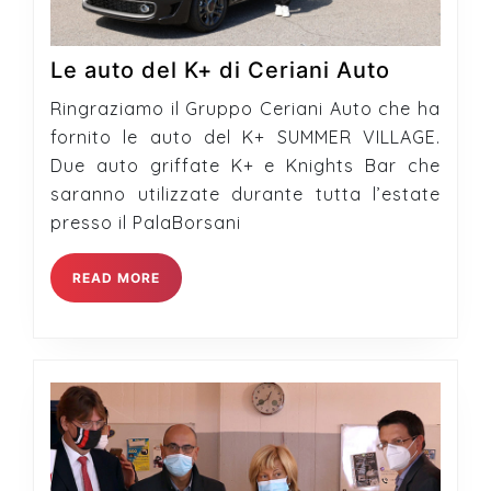
Le
Le auto del K+ di Ceriani Auto
auto
Ringraziamo il Gruppo Ceriani Auto che ha
del
fornito le auto del K+ SUMMER VILLAGE.
K+
Due auto griffate K+ e Knights Bar che
di
saranno utilizzate durante tutta l’estate
Ceriani
presso il PalaBorsani
Auto
READ
READ MORE
MORE