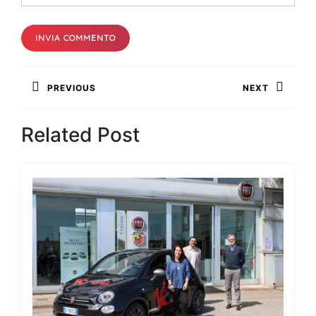
Navigazione
PREVIOUS
NEXT
articoli
Previous
Next
Related Post
post:
post: