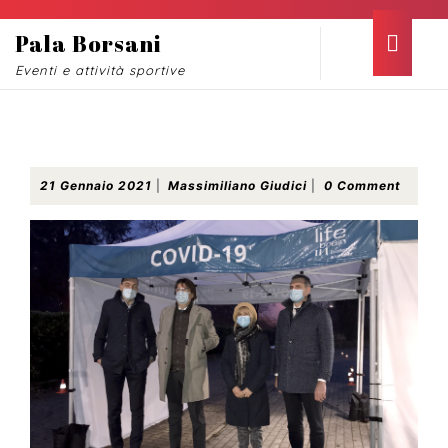
Skip
to
Ope
Pala Borsani
content
Butt
Eventi e attività sportive
Skip
to
content
Conferenza Stampa Drive-In Covid al PalaBorsani
21
Massimiliano
21 Gennaio 2021
|
Massimiliano Giudici
|
0 Comment
Gennaio
Giudici
2021