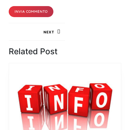
Navigazione
NEXT
articoli
Next
Related Post
post: