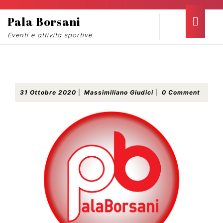
Skip
to
Ope
Pala Borsani
content
Butt
Eventi e attività sportive
Skip
to
content
Inizia una nuova era del PalaBorsani
31
Massimiliano
31 Ottobre 2020
|
Massimiliano Giudici
|
0 Comment
Ottobre
Giudici
2020