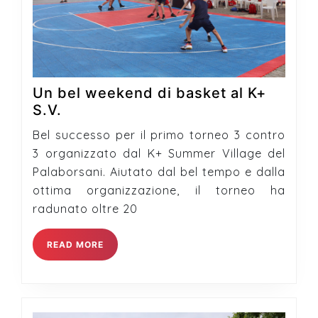
Un bel weekend di basket al K+
Un
S.V.
bel
Bel successo per il primo torneo 3 contro
weekend
3 organizzato dal K+ Summer Village del
di
Palaborsani. Aiutato dal bel tempo e dalla
basket
ottima organizzazione, il torneo ha
al
radunato oltre 20
K+
S.V.
READ
READ MORE
MORE