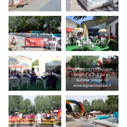
09/12/20921 – Giovanili
Knights al 3c3 del K+
Summer Village (c)
www.legnanobasket.it