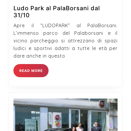
Ludo Park al PalaBorsani dal
Ludo
31/10
Park
Apre il “LUDOPARK” al PalaBorsani.
al
L’immenso parco del Palaborsani e il
PalaBorsani
vicino parcheggio si attrezzano di spazi
dal
ludici e sportivi adatti a tutte le età per
31/10
dare anche in questo
READ
READ MORE
MORE