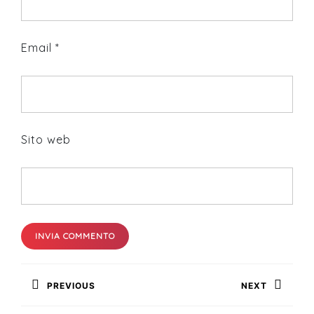
Email
*
Sito web
Navigazione
PREVIOUS
NEXT
articoli