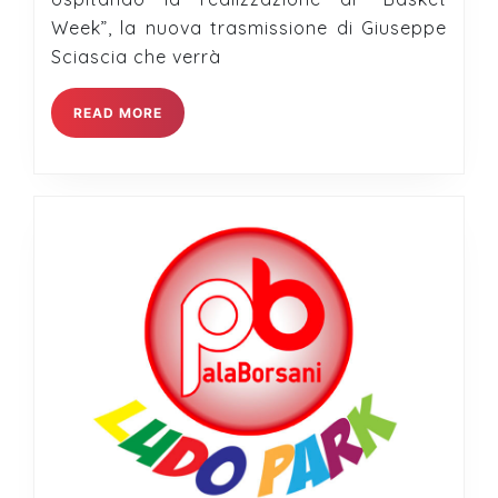
PalaBorsani
Week”, la nuova trasmissione di Giuseppe
Sciascia che verrà
READ
READ MORE
MORE