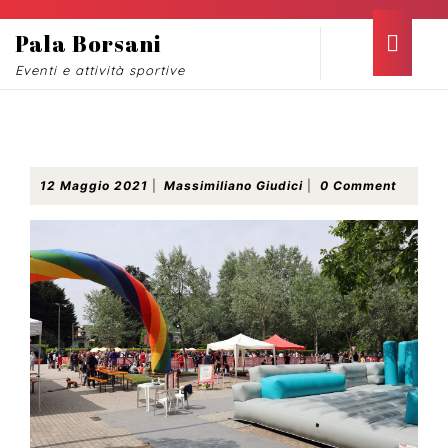
Skip
to
Ope
Pala Borsani
content
Butt
Eventi e attività sportive
Skip
to
content
Aperto il K+ Summer Village
12
Massimiliano
12 Maggio 2021
|
Massimiliano Giudici
|
0 Comment
Maggio
Giudici
2021