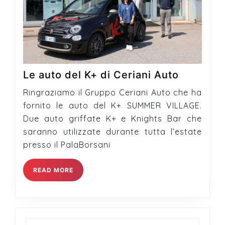
Le
Le auto del K+ di Ceriani Auto
auto
Ringraziamo il Gruppo Ceriani Auto che ha
del
fornito le auto del K+ SUMMER VILLAGE.
K+
Due auto griffate K+ e Knights Bar che
di
saranno utilizzate durante tutta l’estate
Ceriani
presso il PalaBorsani
Auto
READ
READ MORE
MORE
Search