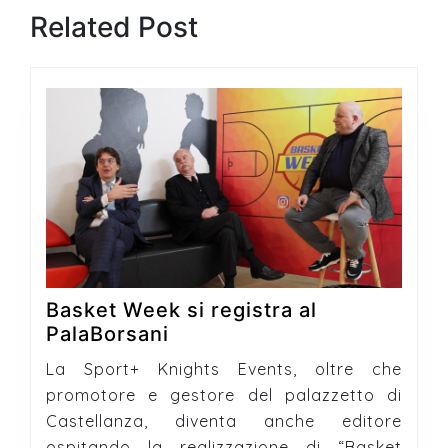
Previous
Next
Related Post
post:
post:
Basket Week si registra al
Basket
PalaBorsani
Week
La Sport+ Knights Events, oltre che
si
promotore e gestore del palazzetto di
registra
Castellanza, diventa anche editore
al
ospitando la realizzazione di “Basket