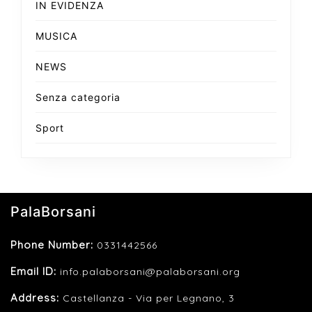
IN EVIDENZA
MUSICA
NEWS
Senza categoria
Sport
PalaBorsani
Phone Number:
0331442566
Email ID:
info.palaborsani@palaborsani.org
Address:
Castellanza - Via per Legnano, 3