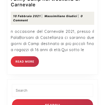
Funny
Carnevale
Camp
nel
10
Massimiliano
10 Febbraio 2021
|
Massimiliano Giudici
|
0
Febbraio
Giudici
Comment
weekend
2021
di
n occasione del Carnevale 2021, presso il
Carnevale
PalaBorsani di Castellanza ci saranno due
giorni di Camp destinato ai più piccoli fino
a ragazzi di 16 anni di età.Qui sotto le
READ
READ MORE
MORE
Search
for: