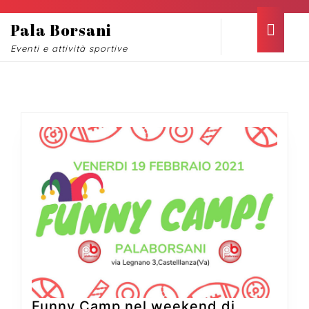
Skip
to
Ope
Pala Borsani
content
Butt
Eventi e attività sportive
Skip
to
content
Giorno:
10 Febbraio 2021
Funny Camp nel weekend di