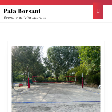
Skip
to
Ope
Pala Borsani
content
Butt
Eventi e attività sportive
Skip
to
content
Tag:
beach