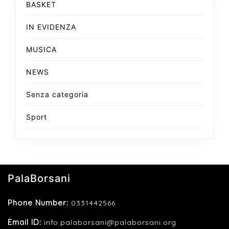
BASKET
IN EVIDENZA
MUSICA
NEWS
Senza categoria
Sport
PalaBorsani
Phone Number:
0331442566
Email ID:
info.palaborsani@palaborsani.org