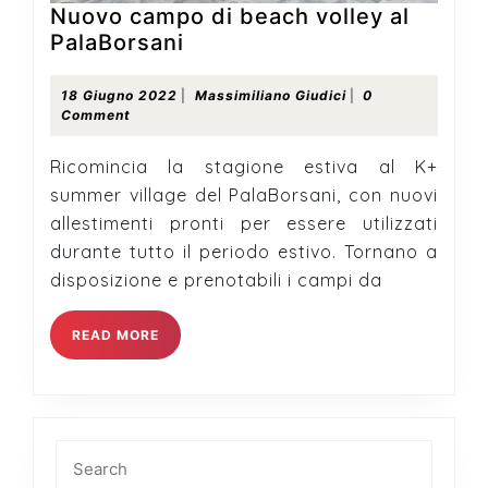
Nuovo campo di beach volley al
Nuovo
PalaBorsani
campo
di
18
Massimiliano
18 Giugno 2022
|
Massimiliano Giudici
|
0
Giugno
Giudici
Comment
beach
2022
volley
Ricomincia la stagione estiva al K+
al
summer village del PalaBorsani, con nuovi
PalaBorsani
allestimenti pronti per essere utilizzati
durante tutto il periodo estivo. Tornano a
disposizione e prenotabili i campi da
READ
READ MORE
MORE
Search
for: